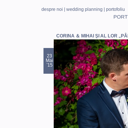
despre noi
|
wedding planning
|
portofoliu
PORT
CORINA ＆ MIHAI ŞI AL LOR „P
23
Mai
'15