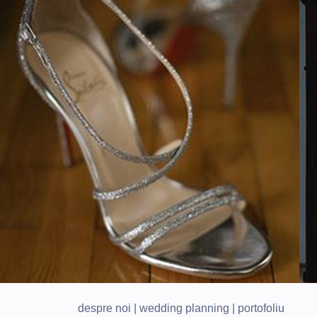
despre noi
|
wedding planning
|
portofoliu