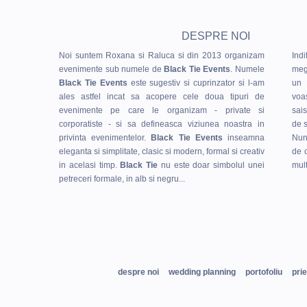
DESPRE NOI
Noi suntem Roxana si Raluca si din 2013 organizam
Ind
evenimente sub numele de
Black Tie Events
. Numele
meg
Black Tie Events
este sugestiv si cuprinzator si l-am
un 
ales astfel incat sa acopere cele doua tipuri de
voas
evenimente pe care le organizam - private si
sais
corporatiste - si sa defineasca viziunea noastra in
de s
privinta evenimentelor.
Black Tie Events
inseamna
Nun
eleganta si simplitate, clasic si modern, formal si creativ
de 
in acelasi timp.
Black Tie
nu este doar simbolul unei
mult
petreceri formale, in alb si negru...
despre noi
wedding planning
portofoliu
prie